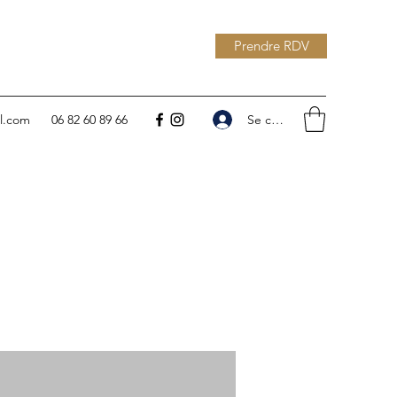
Prendre RDV
Se connecter
l.com
06 82 60 89 66